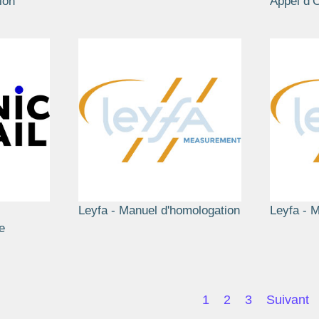
ion
Appel d’O
Leyfa - Manuel d'homologation
Leyfa - M
e
1
2
3
Suivant