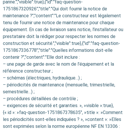
panne.","visible":true},{"id":"faq-question-
1751867320926","title":"Qui doit fournir la notice de
maintenance ?","content":"Le constructeur est légalement
tenu de fournir une notice de maintenance pour chaque
équipement. En cas de livraison sans notice, l’installateur ou
prestataire doit la rédiger pour respecter les normes de
construction et sécurité.","visible":true},{"id":"faq-question-
1751867336778","title":"Quelles informations doit-elle
contenir ?","content":"Elle doit inclure :
– une page de garde avec le nom de l’équipement et la
référence constructeur ;
– schémas (électriques, hydraulique…) ;
– périodicités de maintenance (mensuelle, trimestrielle,
semestrielle…) ;
– procédures détaillées de contrôle ;
– exigences de sécurité et garanties. », »visible »:true},
{« id »: »faq-question-1751867378635″, »title »: »Comment
les périodicités sont-elles indiquées ? », »content »: »Elles
sont exprimées selon la norme européenne NF EN 13306 :