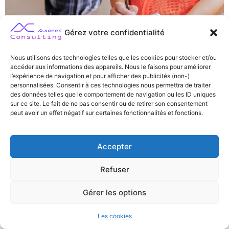
Gérez votre confidentialité
Nous utilisons des technologies telles que les cookies pour stocker et/ou
accéder aux informations des appareils. Nous le faisons pour améliorer
l’expérience de navigation et pour afficher des publicités (non-)
personnalisées. Consentir à ces technologies nous permettra de traiter
des données telles que le comportement de navigation ou les ID uniques
sur ce site. Le fait de ne pas consentir ou de retirer son consentement
peut avoir un effet négatif sur certaines fonctionnalités et fonctions.
Une notice de maintenance est un document technique
indispensable pour assurer l’entretien, la réparation et le bon
Accepter
fonctionnement des équipements industriels ou
professionnels. Elle détaille les procédures à suivre, les
Refuser
interventions à réaliser, les consignes de sécurité et la liste
des pièces détachées nécessaires. Ce document facilite la
Gérer les options
planification des opérations, permet de respecter les normes
en vigueur et de garantir la sécurité des utilisateurs. Il
Les cookies
contribue ainsi à optimiser la disponibilité des machines, à