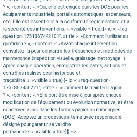
? », »content »: »Oui, elle est exigée dans les DOE pour les
équipements industriels, portails automatiques, ascenseurs,
etc. Elle est essentielle à la conformité réglementaire et à
la sécurité des interventions. », »visible »:true},{« id »: »faq-
question-1751867442101″, »title »: »Comment l’utiliser au
quotidien ? », »content »: »Avant chaque intervention,
consultez-la pour connaître les fréquences et méthodes de
maintenance (inspection visuelle, graissage, nettoyage…).
Après chaque opération, enregistrez les dates, actions et
contrôles réalisés pour historique et
traçabilité. », »visible »:true},{« id »: »faq-question-
1751867456221″, »title »: »Comment la maintenir à jour
? », »content »: »Elle doit être mise à jour après chaque
modification de l’équipement ou évolution normative, et être
conservée à jour dans les formes papier ou numériques
(DOE). Adoptez un processus interne avec responsable
désigné pour garantir sa validité
permanente. », »visible »:true}]} –>