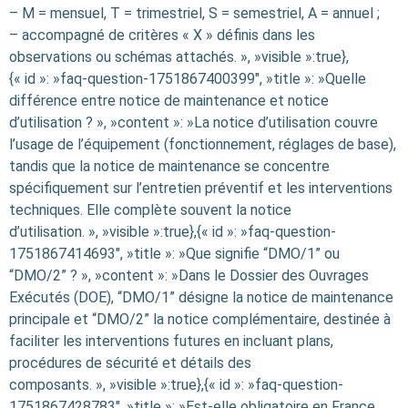
– M = mensuel, T = trimestriel, S = semestriel, A = annuel ;
– accompagné de critères « X » définis dans les
observations ou schémas attachés. », »visible »:true},
{« id »: »faq-question-1751867400399″, »title »: »Quelle
différence entre notice de maintenance et notice
d’utilisation ? », »content »: »La notice d’utilisation couvre
l’usage de l’équipement (fonctionnement, réglages de base),
tandis que la notice de maintenance se concentre
spécifiquement sur l’entretien préventif et les interventions
techniques. Elle complète souvent la notice
d’utilisation. », »visible »:true},{« id »: »faq-question-
1751867414693″, »title »: »Que signifie “DMO/1” ou
“DMO/2” ? », »content »: »Dans le Dossier des Ouvrages
Exécutés (DOE), “DMO/1” désigne la notice de maintenance
principale et “DMO/2” la notice complémentaire, destinée à
faciliter les interventions futures en incluant plans,
procédures de sécurité et détails des
composants. », »visible »:true},{« id »: »faq-question-
1751867428783″, »title »: »Est-elle obligatoire en France