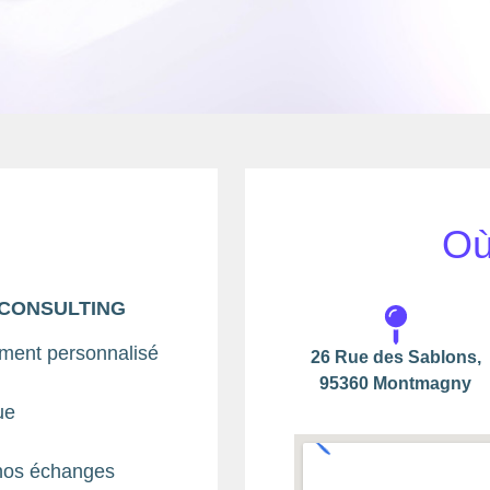
Où
S CONSULTING
ment personnalisé
26 Rue des Sablons,
95360 Montmagny
ue
t nos échanges